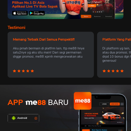
Testimoni
Memang Terbaik Dari Semua Perspektif!
Platform Yang Pa
Aku prnah bermain di platfrm lain, ttp me88 hnye
Di platform yg lain,
satu2nye yg aku sllu main! Dari segi permainan
atau dua promosi, t
shgge promosi, me88 xprnh mengecewakan aku
drpd 10 bonus dgn 
generous!
APP
BARU