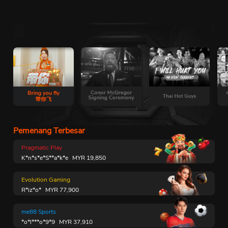
Pemenang Terbesar
Pragmatic Play
K*n*s*e*S**a*k*e
MYR
19,850
Evolution Gaming
R*iz*o*
MYR
77,900
me88 Sports
*o*l***o*9*9
MYR
37,910