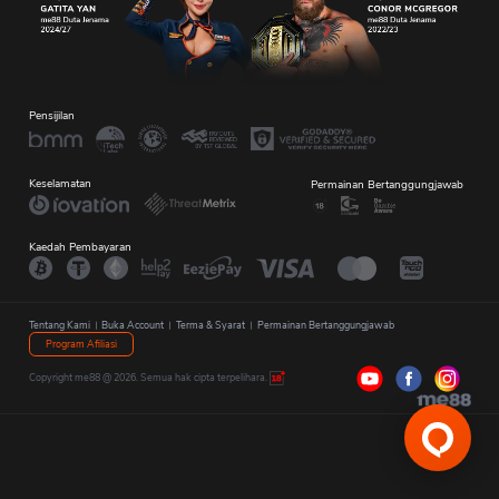
Pensijilan
Keselamatan
Permainan Bertanggungjawab
Kaedah Pembayaran
Tentang Kami
Buka Account
Terma & Syarat
Permainan Bertanggungjawab
Program Afiliasi
Copyright me88 @ 2026. Semua hak cipta terpelihara.