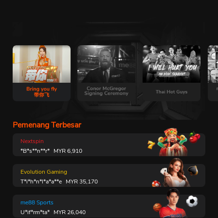
Pemenang Terbesar
Nextspin
*B*s**n**r*
MYR
6,910
Evolution Gaming
T*i*h*n*l*a*a**e
MYR
35,170
me88 Sports
U*if*rm*ta*
MYR
26,040