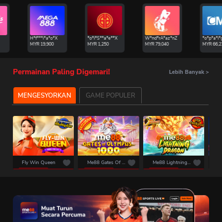
H*f***i*a*o*X
*o*i*S**a*e**X
W*nd*rA*az*nZ
*o*p*a*i*g*h
MYR
19,900
MYR
1,250
MYR
79,040
MYR
66,270
Permainan Paling Digemari!
Lebih Banyak
>
MENGESYORKAN
GAME POPULER
Fly Win Queen
Me88 Gates Of Olympus 1000
Me88 Lightning Dragon