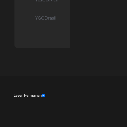
YGGDrasil
Lesen Permainan