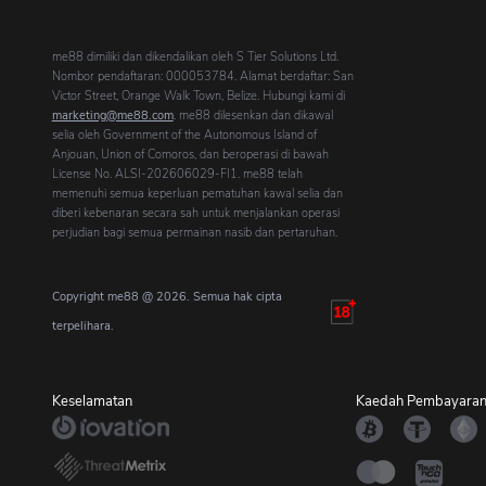
me88 dimiliki dan dikendalikan oleh S Tier Solutions Ltd.
Nombor pendaftaran: 000053784. Alamat berdaftar: San
Victor Street, Orange Walk Town, Belize. Hubungi kami di
marketing@me88.com
. me88 dilesenkan dan dikawal
selia oleh Government of the Autonomous Island of
Anjouan, Union of Comoros, dan beroperasi di bawah
License No. ALSI-202606029-FI1. me88 telah
memenuhi semua keperluan pematuhan kawal selia dan
diberi kebenaran secara sah untuk menjalankan operasi
perjudian bagi semua permainan nasib dan pertaruhan.
Copyright me88 @ 2026. Semua hak cipta
terpelihara.
Keselamatan
Kaedah Pembayara