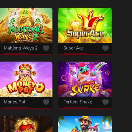
Mahjong Ways 2
Super Ace
Money Pot
Fortune Snake