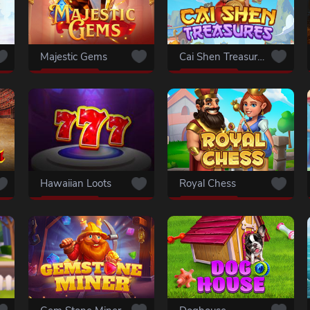
Majestic Gems
Cai Shen Treasures
Hawaiian Loots
Royal Chess