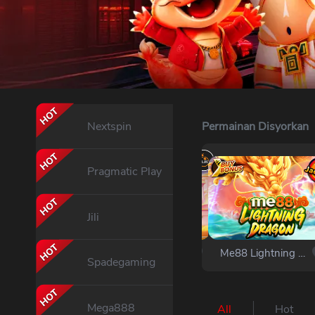
Permainan Disyorkan
Nextspin
Pragmatic Play
Jili
Me88 Gates Of Olympus 1000
Me88 Lightning Dragon
Me88 Starlight Princess
Spadegaming
Mega888
All
Hot