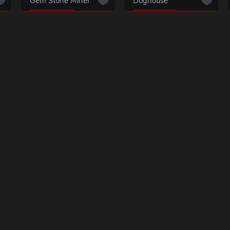
Gem Stone Miner
Doghouse