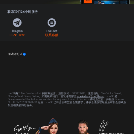
联系我们24小时服务
Telegram
LiveChat
Click Here
联系客服
游戏许可证
me88 由 S Tier Solutions Ltd. 拥有并运营。注册编号：000053784。注册地址：San Victor Street,
Orange Walk Town, Belize。如需联系我们，请发送电邮至
marketing@me88.com
。me88 受
Government of the Autonomous Island of Anjouan, Union of Comoros 许可及监管，并根据 License
No. ALSI-202606029-FI1 运营。me88 已符合所有监管合规要求，并获合法授权经营所有机会游戏及
投注相关的博彩业务。