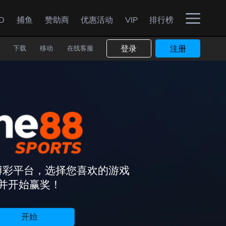
D
捕鱼
赞助商
优惠活动
VIP
排行榜
登录
注册
下载
移动
在线客服
博彩平台，选择您喜欢的游戏
并开始赢奖！
开始