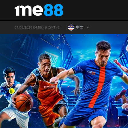
中文
07/08/2026 04:59:49
(
GMT+8
)