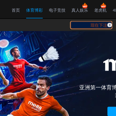
首页
体育博彩
电子竞技
真人娱乐
老虎机
4
亚洲第一体育