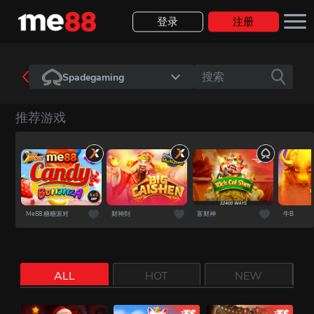
登录
注册
存款
转账
提款
历史
Spadegaming
推荐游戏
财神到
富财神
牛B
金刚传奇
ALL
HOT
NEW