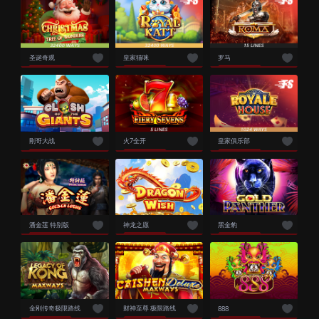
圣诞奇观
皇家猫咪
罗马
刚哥大战
火7全开
皇家俱乐部
潘金莲 特别版
神龙之愿
黑金豹
金刚传奇极限路线
财神至尊 极限路线
888