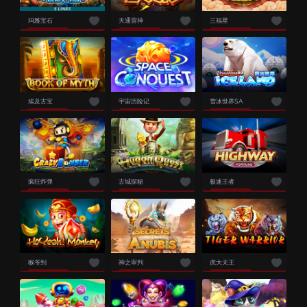
玛雅宝石
天通雷神
三福星
埃及古宝
宇宙历险记
雪冰世界SA
疯狂炸弹
古城探秘
极速王者
猴爷到
神之审判
虎大天王