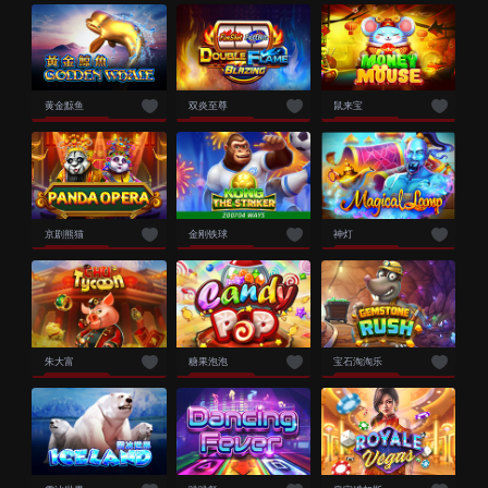
黄金黥鱼
双炎至尊
鼠来宝
京剧熊猫
金刚铁球
神灯
朱大富
糖果泡泡
宝石淘淘乐