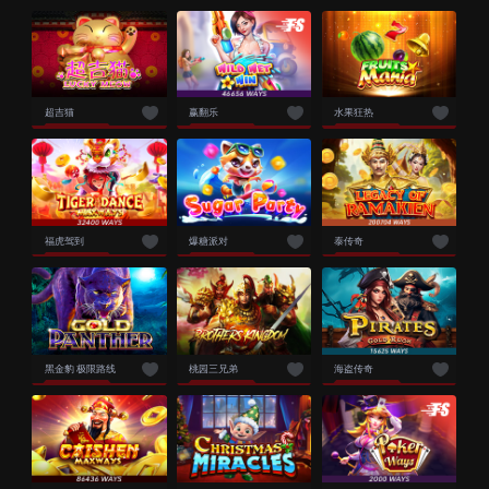
超吉猫
赢翻乐
水果狂热
福虎驾到
爆糖派对
泰传奇
黑金豹 极限路线
桃园三兄弟
海盗传奇